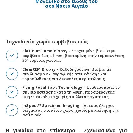
Μοναδικό στο είδους του
στο Νότιο Αιγαίο
Τεχνολογία χωρίς συμβιβασμούς
PlatinumTomo Biopsy
– Στοχευμένη βιοψία με
ακρίβεια έως ±1 mm, βασισμένη στην τομοσύνθεση
50° ευρείας γωνίας.
ClearCEM Biopsy
– Καθοδηγούμενη βιοψία με
συνδυασμό σκιαγραφικής απεικόνισης και
τομοσύνθεσης για δύσκολες περιπτώσεις.
Flying Focal Spot Technology
– Σταθεροποιεί το
σημείο εστίασης κατά τη λήψη, προσφέροντας
υψηλή ευκρίνεια χωρίς απώλεια ταχύτητας.
InSpect™ Specimen Imaging
– Άμεσος έλεγχος
δείγματος στον ίδιο χώρο, χωρίς μετακίνηση της
ασθενούς.
Η γυναίκα στο επίκεντρο - Σχεδιασμένο για